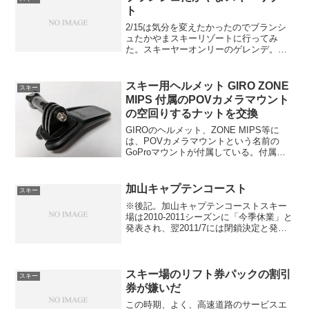
ンターに引っ掛けて、板...
ト
2/15は気分を変えたかったのでブランシ
ュたかやまスキーリゾートに行ってみ
た。スキーヤーオンリーのゲレンデ。ち
ょうど子ども無料の日だったので（この
日は長野県内どこでもスキーこどもの
日？）、子ども連れで賑わっていまし
スキー用ヘルメット GIRO ZONE
スキー
た。失敗したのが、よく調べ...
MIPS 付属のPOVカメラマウント
の空回りするナットを交換
GIROのヘルメット、ZONE MIPS等に
は、POVカメラマウントという名前の
GoProマウントが付属している。付属し
ているのはいいのだが、ナットが…。丸
い袋ナットを樹脂マウントの丸い穴に差
し込んだだけになっている。ボルトを締
加山キャプテンコースト
スキー
め込んでいく...
※後記。加山キャプテンコーストスキー
場は2010-2011シーズンに「今季休業」と
発表され、翌2011/7には閉鎖決定と発表
されてしまった。2008年12月の気温は異
常に乱高下し、クリスマスまで雪が全然
降らないどころか首都圏では気温が
20℃...
スキー場のリフト券パックの割引
スキー
券が嫌いだ
この時期、よく、高速道路のサービスエ