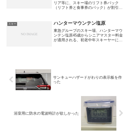
リア等に、スキー場のリフト券パック
（リフト券と食事券のパック）が割引に
なるという特別購入券なるものが置いて
ある。で、スキー場のホームページを見
ると、プリントアウトする式の、同じ割
ハンターマウンテン塩原
スキー
引率の割引券が置いてあるの...
東急グループのスキー場、ハンターマウ
ンテン塩原45歳からシニアマスター料金
が適用される、初老中年スキーヤーには
うれしいスキー場である。おれ、まだ行
ったこと無いけど。→行った人の話によ
ると、ここICリフト券システムなので、
リフトゲートをくぐる...
サンキューハザードがわりの表示板を作
った
浴室用に防水の電波時計が欲しかった