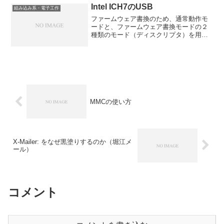
をやりたがっている。一年ほどまえ、父
Intel ICH7のUSB
組み込み系・電子工作
親といっしょに「駐車場入...
ファームウェア書換のため、通常動作モ
ードと、ファームウェア書換モードの２
種類のモード（ディスクリプタ）を用意
し、擬似的に挿抜（D+, D-線のプルアッ
プをいったんOFFにし、少し待ってから
再度プルアップする）することで、OSに
認識させなおさ...
MMCの使い方
X-Mailer: をなぜ黒塗りするのか（堀江メ
ール）
コメント