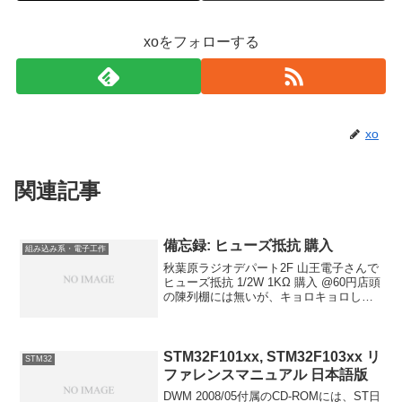
xoをフォローする
xo
関連記事
備忘録: ヒューズ抵抗 購入
組み込み系・電子工作
秋葉原ラジオデパート2F 山王電子さんで
ヒューズ抵抗 1/2W 1KΩ 購入 @60円店頭
の陳列棚には無いが、キョロキョロして
いたら「何かお探し？」と言われ、聞い
たら「ああ、ある」と、箱から出してく
れた。親切に「普通のRと間違えるといけ
ね...
STM32F101xx, STM32F103xx リ
STM32
ファレンスマニュアル 日本語版
DWM 2008/05付属のCD-ROMには、ST日